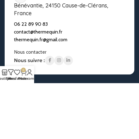
Bénévantie, 24150 Cause-de-Clérans,
France
06 22 89 90 83
contact@thermequin.fr
thermequin.fr@gmail.com
Nous contacter
Nous suivre :
0
outique
Filtres
Mes favoris
Panier
Mon compte
© Thermequin 2024 - Tous droits réservés - Réalisation :
Yoma-Web |
Création de site internet
.
Mentions Légales
Politique De Confidentialité
Conditions Générales De Vente